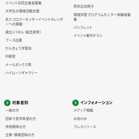
イベント共同主催者募集
周年記念冊子
大学生の環境活動支援
環境学習プログラムモニター体験者募
京エコロジーセンターイベントカレンダ
集
ーへの掲載
パンフレット
貸出（パネル・紙芝居等）
イベント案内チラシ
ブース出展
かんきょう学習会
印刷室
メールボックス等
ハイムーンギャラリー
対象者別
インフォメーション
一般の方
メディア掲載
団体で見学希望の方
お知らせ
学校関係の方
プレスリリース
企業・環境団体の方