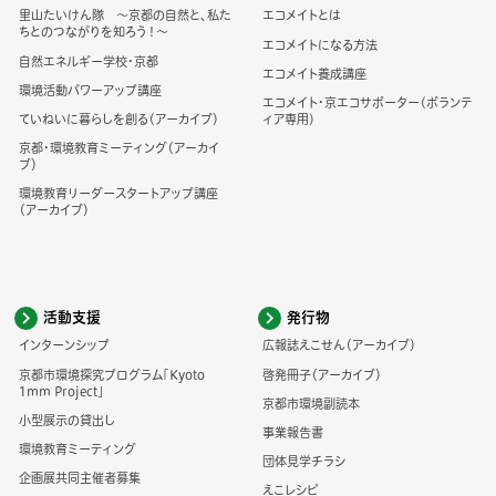
里山たいけん隊 ～京都の自然と、私た
エコメイトとは
ちとのつながりを知ろう！～
エコメイトになる方法
自然エネルギー学校・京都
エコメイト養成講座
環境活動パワーアップ講座
エコメイト・京エコサポーター(ボランテ
ていねいに暮らしを創る（アーカイブ）
ィア専用)
京都・環境教育ミーティング（アーカイ
ブ）
環境教育リーダースタートアップ講座
（アーカイブ）
活動支援
発行物
インターンシップ
広報誌えこせん（アーカイブ）
京都市環境探究プログラム「Kyoto
啓発冊子（アーカイブ）
1mm Project」
京都市環境副読本
小型展示の貸出し
事業報告書
環境教育ミーティング
団体見学チラシ
企画展共同主催者募集
えこレシピ