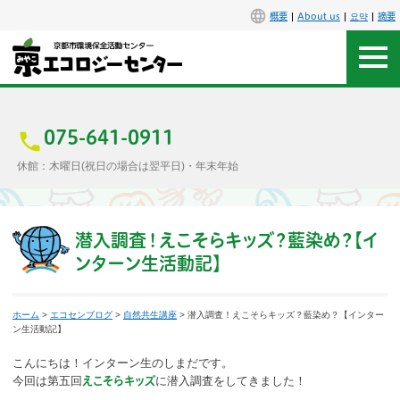
概要
About us
요약
摘要
アクセス
お問合せ
075-641-0911
休館：木曜日(祝日の場合は翌平日)・年末年始
センター概要
施設案内
潜入調査！えこそらキッズ？藍染め？【イ
ンターン生活動記】
エコセンで楽しもう
ホーム
>
エコセンブログ
>
自然共生講座
> 潜入調査！えこそらキッズ？藍染め？【インター
イベント
ン生活動記】
こんにちは！インターン生のしまだです。
講座
今回は第五回
に潜入調査をしてきました！
えこそらキッズ