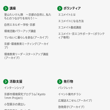
講座
ボランティア
里山たいけん隊 ～京都の自然と、私た
エコメイトとは
ちとのつながりを知ろう！～
エコメイトになる方法
自然エネルギー学校・京都
エコメイト養成講座
環境活動パワーアップ講座
エコメイト・京エコサポーター(ボランテ
ていねいに暮らしを創る（アーカイブ）
ィア専用)
京都・環境教育ミーティング（アーカイ
ブ）
環境教育リーダースタートアップ講座
（アーカイブ）
活動支援
発行物
インターンシップ
パンフレット
京都市環境探究プログラム「Kyoto
イベント案内チラシ
1mm Project」
広報誌えこせん（アーカイブ）
小型展示の貸出し
啓発冊子（アーカイブ）