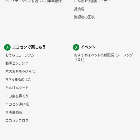
パートナーシップを通じての事業紹介
かんきょう図書コーナー
貸会場
資源物の回収
エコセンで楽しもう
イベント
おうちミュージアム
おすすめイベント情報配信 (メーリング
リスト)
動画コンテンツ
木のおもちゃひろば
ちきゅまるのはこ
たんけんシート
エコ虫を探そう
エコセン通い帳
企画展情報
エコセンブログ