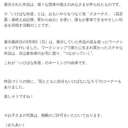
ボランティア
展示された作品は、様々な団体や個人のみなさまが作られたものです。
※「いけばな街道」とは、おもいやりをつなぐ花「スターチス」（花⾔
活動支援
葉：途絶えぬ記憶、変わらぬ⼼）を使い、誰もが参加できるやさしい社
会を⽬指す活動のことです。
発行物
展示最終日の3月9日（日）は、展示していた作品の花を使ったワークシ
一般の方
ョップを行いました。ワークショップで新たに生まれ変わったステキな
作品は、次は参加者のお宅に渡り、”つながっていく”。
団体で見学希望の方
これが「いけばな街道」のネーミングの由来です。
学校関係の方
作品づくりの他に、”花とともに自分もいけばなになろう”のコーナーも
企業・環境団体の方
ありました。
楽しそうですね！
エコメイト・京エコサポーターの方
※お子さまの写真は、掲載のご許可をいただいております。
（おちあい）