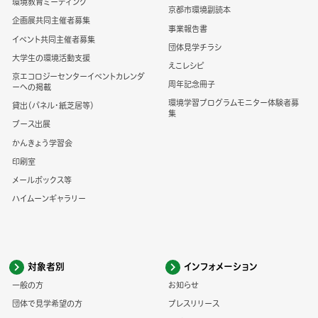
環境教育ミーティング
京都市環境副読本
企画展共同主催者募集
事業報告書
イベント共同主催者募集
団体見学チラシ
大学生の環境活動支援
えこレシピ
京エコロジーセンターイベントカレンダ
周年記念冊子
ーへの掲載
環境学習プログラムモニター体験者募
貸出（パネル・紙芝居等）
集
ブース出展
かんきょう学習会
印刷室
メールボックス等
ハイムーンギャラリー
対象者別
インフォメーション
一般の方
お知らせ
団体で見学希望の方
プレスリリース