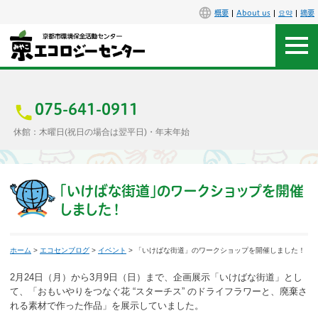
概要
About us
요약
摘要
アクセス
お問合せ
075-641-0911
休館：木曜日(祝日の場合は翌平日)・年末年始
センター概要
施設案内
「いけばな街道」のワークショップを開催
しました！
エコセンで楽しもう
ホーム
>
エコセンブログ
>
イベント
> 「いけばな街道」のワークショップを開催しました！
イベント
2月24日（月）から3月9日（日）まで、企画展示「いけばな街道」とし
講座
て、「おもいやりをつなぐ花 “スターチス” のドライフラワーと、廃棄さ
れる素材で作った作品」を展示していました。