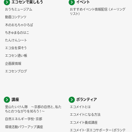
エコセンで楽しもう
イベント
おうちミュージアム
おすすめイベント情報配信 (メーリング
リスト)
動画コンテンツ
木のおもちゃひろば
ちきゅまるのはこ
たんけんシート
エコ虫を探そう
エコセン通い帳
企画展情報
エコセンブログ
講座
ボランティア
里山たいけん隊 ～京都の自然と、私た
エコメイトとは
ちとのつながりを知ろう！～
エコメイトになる方法
自然エネルギー学校・京都
エコメイト養成講座
環境活動パワーアップ講座
エコメイト・京エコサポーター(ボランテ