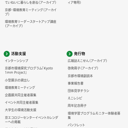
ていねいに暮らしを創る（アーカイブ）
ィア専用)
京都・環境教育ミーティング（アーカイ
ブ）
環境教育リーダースタートアップ講座
（アーカイブ）
活動支援
発行物
インターンシップ
広報誌えこせん（アーカイブ）
京都市環境探究プログラム「Kyoto
啓発冊子（アーカイブ）
1mm Project」
京都市環境副読本
小型展示の貸出し
事業報告書
環境教育ミーティング
団体見学チラシ
企画展共同主催者募集
えこレシピ
イベント共同主催者募集
周年記念冊子
大学生の環境活動支援
環境学習プログラムモニター体験者募
京エコロジーセンターイベントカレンダ
集
ーへの掲載
パンフレット