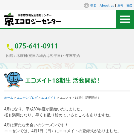
概要
About us
요약
摘要
アクセス
お問合せ
075-641-0911
休館：木曜日(祝日の場合は翌平日)・年末年始
センター概要
施設案内
エコメイト18期生 活動開始！
エコセンで楽しもう
ホーム
>
エコセンブログ
>
エコメイト
> エコメイト18期生 活動開始！
イベント
4月になり、平成30年度が開始いたしました。
桜も満開になり、早くも散り始めているところもありますね。
講座
4月は新たな出会いのシーズンです！
エコセンでは、4月1日（日）にエコメイトの登録式がありました。