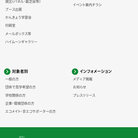
貸出（パネル・紙芝居等）
イベント案内チラシ
ブース出展
かんきょう学習会
印刷室
メールボックス等
ハイムーンギャラリー
対象者別
インフォメーション
一般の方
メディア掲載
団体で見学希望の方
お知らせ
学校関係の方
プレスリリース
企業・環境団体の方
エコメイト・京エコサポーターの方
みやこ