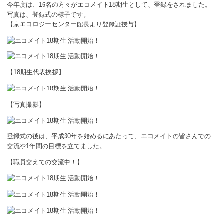
ボランティア
今年度は、16名の方々がエコメイト18期生として、登録をされました。
写真は、登録式の様子です。
【京エコロジーセンター館長より登録証授与】
活動支援
発行物
【18期生代表挨拶】
一般の方
団体で見学希望の方
【写真撮影】
学校関係の方
登録式の後は、平成30年を始めるにあたって、エコメイトの皆さんでの
企業・環境団体の方
交流や1年間の目標を立てました。
【職員交えての交流中！】
エコメイト・京エコサポーターの方