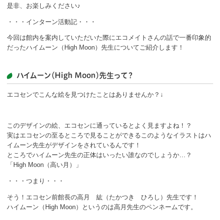
ボランティア
是非、お楽しみください♪
・・・インターン活動記・・・
活動支援
今回は館内を案内していただいた際にエコメイトさんの話で一番印象的
だったハイムーン（High Moon）先生についてご紹介します！
発行物
ハイムーン（High Moon）先生って？
一般の方
エコセンでこんな絵を見つけたことはありませんか？↓
団体で見学希望の方
学校関係の方
このデザインの絵、エコセンに通っているとよく見ますよね！？
実はエコセンの至るところで見ることができるこのようなイラストはハ
企業・環境団体の方
イムーン先生がデザインをされているんです！
ところでハイムーン先生の正体はいったい誰なのでしょうか…？
「High Moon（高い月）」
エコメイト・京エコサポーターの方
・・・つまり・・・
そう！エコセン前館長の高月 紘（たかつき ひろし）先生です！
ハイムーン（High Moon）というのは高月先生のペンネームです。