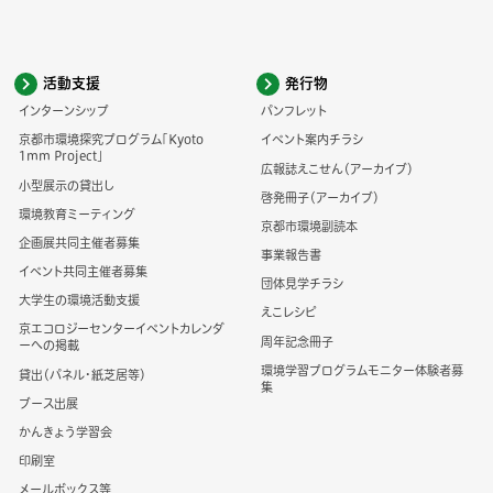
活動支援
発行物
インターンシップ
パンフレット
京都市環境探究プログラム「Kyoto
イベント案内チラシ
1mm Project」
広報誌えこせん（アーカイブ）
小型展示の貸出し
啓発冊子（アーカイブ）
環境教育ミーティング
京都市環境副読本
企画展共同主催者募集
事業報告書
イベント共同主催者募集
団体見学チラシ
大学生の環境活動支援
えこレシピ
京エコロジーセンターイベントカレンダ
周年記念冊子
ーへの掲載
環境学習プログラムモニター体験者募
貸出（パネル・紙芝居等）
集
ブース出展
かんきょう学習会
印刷室
メールボックス等