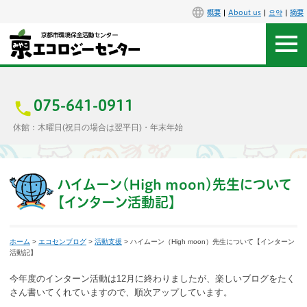
概要
About us
요약
摘要
アクセス
お問合せ
075-641-0911
休館：木曜日(祝日の場合は翌平日)・年末年始
センター概要
施設案内
ハイムーン（High moon）先生について
【インターン活動記】
エコセンで楽しもう
ホーム
>
エコセンブログ
>
活動支援
> ハイムーン（High moon）先生について【インターン
イベント
活動記】
今年度のインターン活動は12月に終わりましたが、楽しいブログをたく
講座
さん書いてくれていますので、順次アップしています。