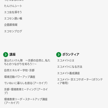
たんけんシート
エコ虫を探そう
エコセン通い帳
企画展情報
エコセンブログ
講座
ボランティア
里山たいけん隊 ～京都の自然と、私た
エコメイトとは
ちとのつながりを知ろう！～
エコメイトになる方法
自然エネルギー学校・京都
エコメイト養成講座
環境活動パワーアップ講座
エコメイト・京エコサポーター(ボランテ
ていねいに暮らしを創る（アーカイブ）
ィア専用)
京都・環境教育ミーティング（アーカイ
ブ）
環境教育リーダースタートアップ講座
（アーカイブ）