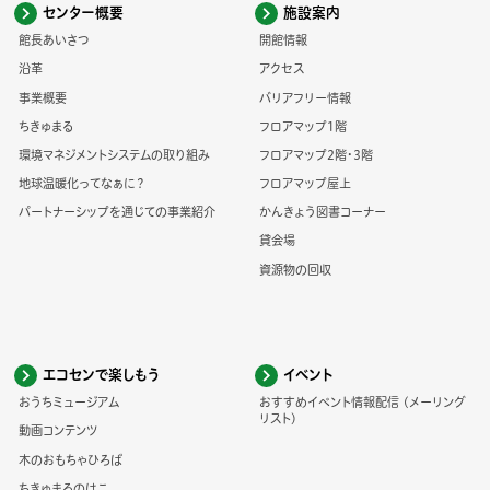
センター概要
施設案内
館長あいさつ
開館情報
沿革
アクセス
事業概要
バリアフリー情報
ちきゅまる
フロアマップ1階
環境マネジメントシステムの取り組み
フロアマップ2階・3階
地球温暖化ってなぁに？
フロアマップ屋上
パートナーシップを通じての事業紹介
かんきょう図書コーナー
貸会場
資源物の回収
エコセンで楽しもう
イベント
おうちミュージアム
おすすめイベント情報配信 (メーリング
リスト)
動画コンテンツ
木のおもちゃひろば
ちきゅまるのはこ