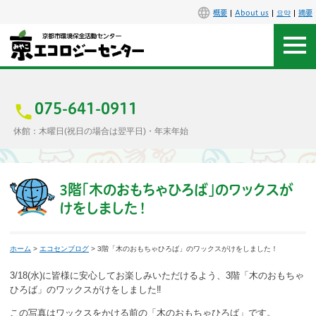
概要
About us
요약
摘要
アクセス
お問合せ
075-641-0911
休館：木曜日(祝日の場合は翌平日)・年末年始
センター概要
施設案内
3階「木のおもちゃひろば」のワックスが
けをしました！
エコセンで楽しもう
ホーム
>
エコセンブログ
> 3階「木のおもちゃひろば」のワックスがけをしました！
イベント
3/18(水)に皆様に安心してお楽しみいただけるよう、3階「木のおもちゃ
講座
ひろば」のワックスがけをしました‼
この写真はワックスをかける前の「木のおもちゃひろば」です。