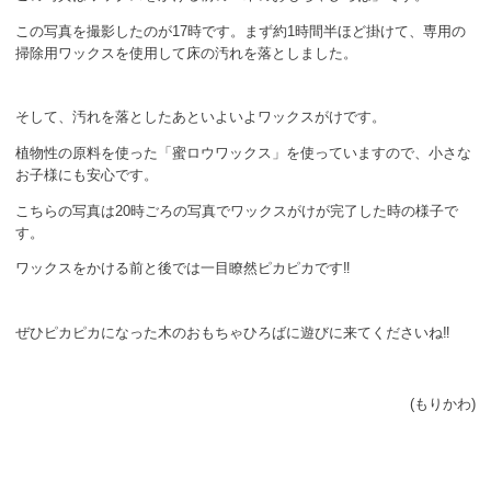
ボランティア
この写真を撮影したのが17時です。まず約1時間半ほど掛けて、専用の
掃除用ワックスを使用して床の汚れを落としました。
活動支援
発行物
そして、汚れを落としたあといよいよワックスがけです。
植物性の原料を使った「蜜ロウワックス」を使っていますので、小さな
お子様にも安心です。
一般の方
こちらの写真は20時ごろの写真でワックスがけが完了した時の様子で
団体で見学希望の方
す。
ワックスをかける前と後では一目瞭然ピカピカです‼
学校関係の方
企業・環境団体の方
ぜひピカピカになった木のおもちゃひろばに遊びに来てくださいね‼
エコメイト・京エコサポーターの方
(もりかわ)