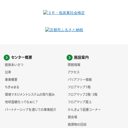
センター概要
施設案内
館長あいさつ
開館情報
沿革
アクセス
事業概要
バリアフリー情報
ちきゅまる
フロアマップ1階
環境マネジメントシステムの取り組み
フロアマップ2階・3階
地球温暖化ってなぁに？
フロアマップ屋上
パートナーシップを通じての事業紹介
かんきょう図書コーナー
貸会場
資源物の回収