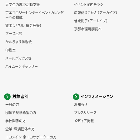
大学生の環境活動支援
イベント案内チラシ
京エコロジーセンターイベントカレンダ
広報誌えこせん（アーカイブ）
ーへの掲載
啓発冊子（アーカイブ）
貸出（パネル・紙芝居等）
京都市環境副読本
ブース出展
かんきょう学習会
印刷室
メールボックス等
ハイムーンギャラリー
対象者別
インフォメーション
一般の方
お知らせ
団体で見学希望の方
プレスリリース
学校関係の方
メディア掲載
企業・環境団体の方
エコメイト・京エコサポーターの方