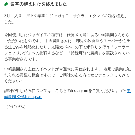
ボランティア
🌸春の植え付けを終えました。
3月に入り、屋上の菜園にジャガイモ、オクラ、エダマメの種を植えま
活動支援
した。
発行物
今回使用したジャガイモの種芋は、伏見区向島にある中嶋農園さんから
いただいたものです。 中嶋農園さんは、卸先の飲食店やスーパーから出
る生ごみを堆肥化したり、太陽光パネルの下で米作りを行う「ソーラー
一般の方
シェアリング」への挑戦するなど、「持続可能な農業」を実践されてい
る事業者さんです。
団体で見学希望の方
中嶋農園さん主催のイベントが今週末に開催されます。 地元で農業に触
れられる貴重な機会ですので、ご興味のある方はぜひチェックしてみて
学校関係の方
ください！
企業・環境団体の方
詳細や申し込みについては、こちらのInstagramをご覧ください。 👉
中
嶋農園 公式Instagram
エコメイト・京エコサポーターの方
（たにがみ）