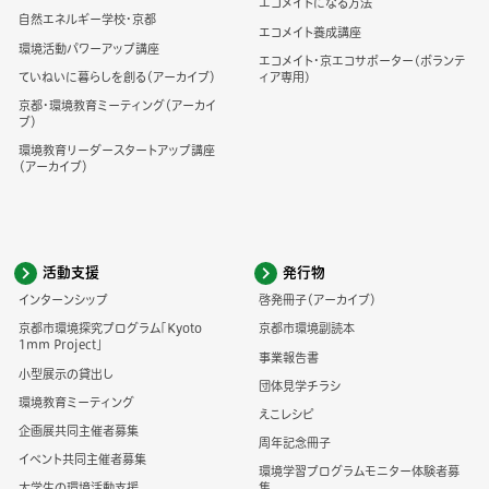
エコメイトになる方法
自然エネルギー学校・京都
エコメイト養成講座
環境活動パワーアップ講座
エコメイト・京エコサポーター(ボランテ
ていねいに暮らしを創る（アーカイブ）
ィア専用)
京都・環境教育ミーティング（アーカイ
ブ）
環境教育リーダースタートアップ講座
（アーカイブ）
活動支援
発行物
インターンシップ
啓発冊子（アーカイブ）
京都市環境探究プログラム「Kyoto
京都市環境副読本
1mm Project」
事業報告書
小型展示の貸出し
団体見学チラシ
環境教育ミーティング
えこレシピ
企画展共同主催者募集
周年記念冊子
イベント共同主催者募集
環境学習プログラムモニター体験者募
大学生の環境活動支援
集