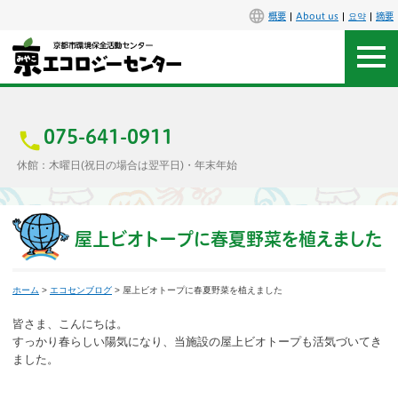
概要
About us
요약
摘要
アクセス
お問合せ
075-641-0911
休館：木曜日(祝日の場合は翌平日)・年末年始
センター概要
施設案内
屋上ビオトープに春夏野菜を植えました
エコセンで楽しもう
ホーム
>
エコセンブログ
> 屋上ビオトープに春夏野菜を植えました
イベント
皆さま、こんにちは。
すっかり春らしい陽気になり、当施設の屋上ビオトープも活気づいてき
ました。
講座