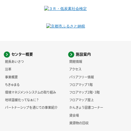
センター概要
施設案内
館長あいさつ
開館情報
沿革
アクセス
事業概要
バリアフリー情報
ちきゅまる
フロアマップ1階
環境マネジメントシステムの取り組み
フロアマップ2階・3階
地球温暖化ってなぁに？
フロアマップ屋上
パートナーシップを通じての事業紹介
かんきょう図書コーナー
貸会場
資源物の回収